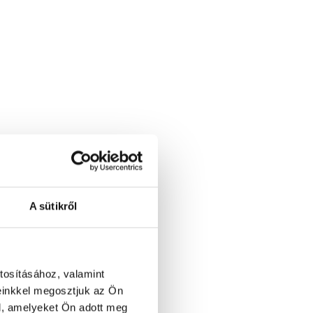
k
o
l
a
é
r
e
t
t
s
é
A sütikről
g
r
e
tosításához, valamint
?
einkkel megosztjuk az Ön
l, amelyeket Ön adott meg