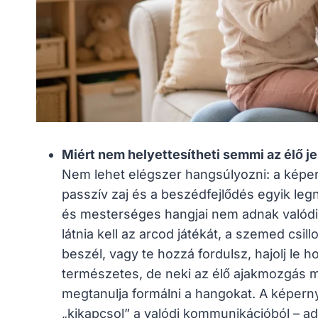
Miért nem helyettesítheti semmi az élő je
Nem lehet elégszer hangsúlyozni: a képern
passzív zaj és a beszédfejlődés egyik legn
és mesterséges hangjai nem adnak valód
látnia kell az arcod játékát, a szemed cs
beszél, vagy te hozzá fordulsz, hajolj le 
természetes, de neki az élő ajakmozgás me
megtanulja formálni a hangokat. A képernyő
„kikapcsol” a valódi kommunikációból – ad