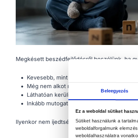
Megkésett beszédfejlődésről beszélünk, ha gy
Kevesebb, mint 50 szót használ.
Még nem alkot rövid szópárokat.
Beleegyezés
Láthatóan kerüli a hangok utánzását.
Inkább mutogatással vagy a kezed rángatás
Ez a weboldal sütiket haszn
Sütiket használunk a tartal
Ilyenkor nem ijedtségre, hanem odafordulásr
weboldalforgalmunk elemzésé
weboldalhasználatra vonatko