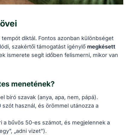
kövei
tempót diktál. Fontos azonban különbséget
lódi, szakértői támogatást igénylő
megkésett
ek ismerete segít időben felismerni, mikor van
etes menetének?
el bíró szavak (anya, apa, nem, pápá).
0 szót használ, és örömmel utánozza a
ri a bűvös 50-es számot, és megjelennek a
gy”, „adni vizet”).