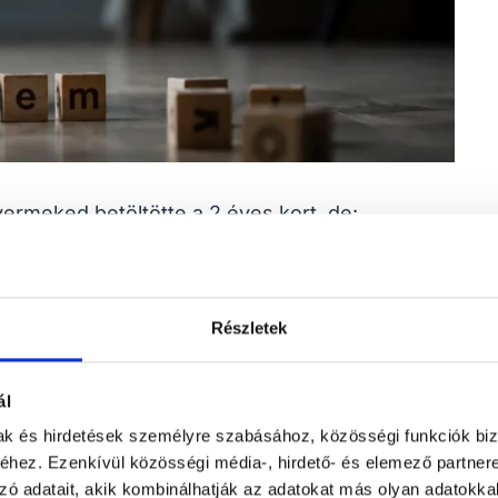
ermeked betöltötte a 2 éves kort, de:
Részletek
ával jelzi az igényeit.
ál
mak és hirdetések személyre szabásához, közösségi funkciók biz
a van szükség.
hez. Ezenkívül közösségi média-, hirdető- és elemező partner
zó adatait, akik kombinálhatják az adatokat más olyan adatokka