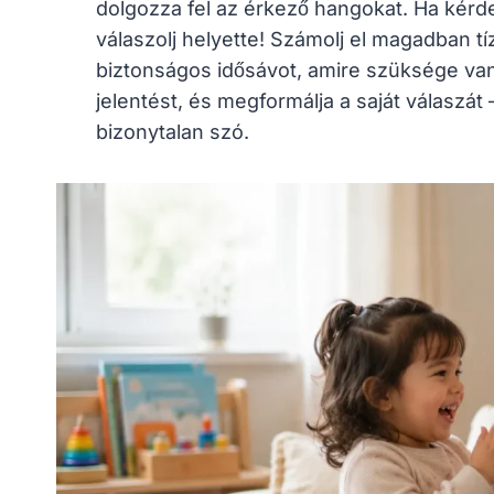
dolgozza fel az érkező hangokat. Ha kérdez
válaszolj helyette! Számolj el magadban tí
biztonságos idősávot, amire szüksége van
jelentést, és megformálja a saját válaszá
bizonytalan szó.