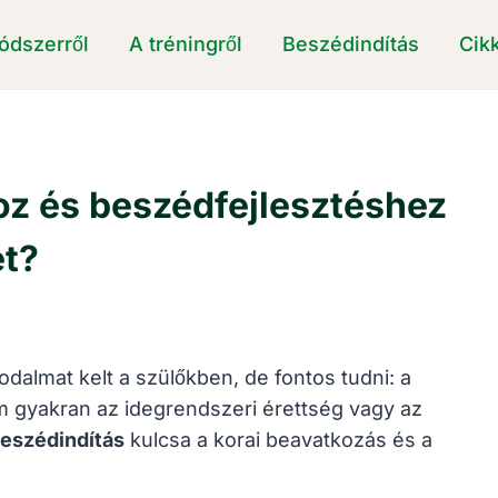
ódszerről
A tréningről
Beszédindítás
Cik
oz és beszédfejlesztéshez
et?
almat kelt a szülőkben, de fontos tudni: a
 gyakran az idegrendszeri érettség vagy az
eszédindítás
kulcsa a korai beavatkozás és a