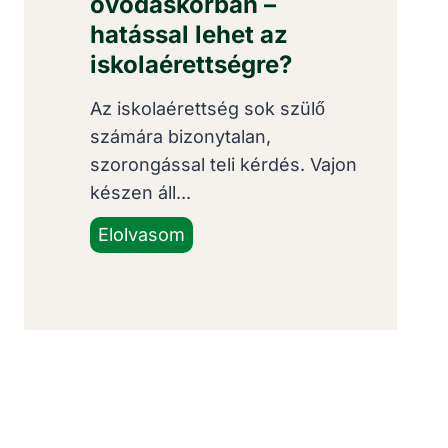
óvodáskorban –
hatással lehet az
iskolaérettségre?
Az iskolaérettség sok szülő
számára bizonytalan,
szorongással teli kérdés. Vajon
készen áll...
B
Elolvasom
e
s
z
é
d
h
i