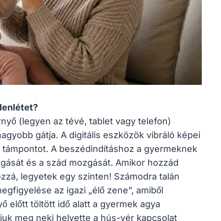
lenlétet?
yő (legyen az tévé, tablet vagy telefon)
agyobb gátja. A digitális eszközök vibráló képei
i támpontot. A beszédindításhoz a gyermeknek
illogását és a szád mozgását. Amikor hozzád
hozzá, legyetek egy szinten! Számodra talán
gfigyelése az igazi „élő zene”, amiből
 előtt töltött idő alatt a gyermek agya
juk meg neki helyette a hús-vér kapcsolat