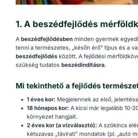
1. A beszédfejlődés mérföld
A
beszédfejlődésben
minden gyermek egyedi 
tenni a természetes, „későn érő” típus és a va
beszédfejlődés
között. A fejlődési mérföldköv
szükség tudatos
beszédindításra
.
Mi tekinthető a fejlődés termész
1 éves kor:
Megjelennek az első, jelentéss
18 hónapos kor:
A kicsi már legalább 10-2
környezet hangjait.
2 éves kor (a vízválasztó):
A szókincs elé
kétszavas „távirati” mondatok (pl. „autó me