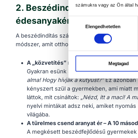
számukra vagy az Ön által ha
2. Beszédindítás kétévesekne
édesanyaként?
Hozzájárulás
Elengedhetetlen
kiválasztása
A beszédindítás számomra nem „tanítás”, han
módszer, amit otthon is bátran alkalmazhatsz:
A „közvetítés” művészete – Narráld a nap
Megtagad
Gyakran esünk abba a hibába, hogy vizsgázt
alma! Hogy hívják a kutyust?”
Ez azonban ó
kényszert szül a gyermekben, ami miatt m
láttok, mit csináltok: „
Nézd, itt a maci! A m
nyelvi mintákat adsz neki, amiket nyomás n
világába.
A türelmes csend aranyat ér – A 10 máso
A megkésett beszédfejlődésű gyermekek i