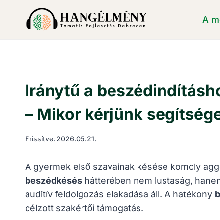
Skip
A m
to
content
Iránytű a beszédindításh
– Mikor kérjünk segítség
Frissítve:
2026.05.21.
A gyermek első szavainak késése komoly aggod
beszédkésés
hátterében nem lustaság, hanem
auditív feldolgozás elakadása áll. A hatékony
b
célzott szakértői támogatás.