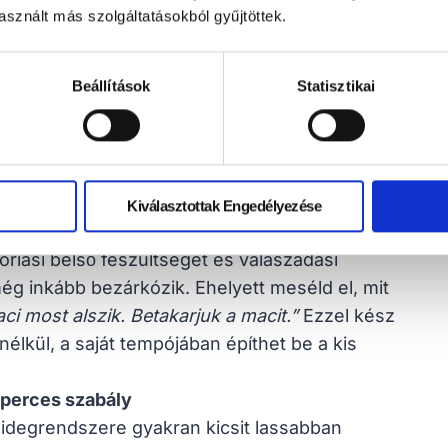
sznált más szolgáltatásokból gyűjtöttek.
k: Mit tehetsz Te,
Beállítások
Statisztikai
em egy örömteli, közös társasjáték. Íme néhány
otokat!
Kiválasztottak Engedélyezése
atni kezdjük a kicsit: „
Mi ez? Mondd ki, hogy
riási belső feszültséget és válaszadási
ég inkább bezárkózik. Ehelyett meséld el, mit
aci most alszik. Betakarjuk a macit.”
Ezzel kész
élkül, a saját tempójában építhet be a kis
dperces szabály
degrendszere gyakran kicsit lassabban