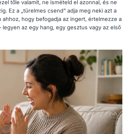
el tőle valamit, ne ismételd el azonnal, és ne
zig. Ez a „türelmes csend” adja meg neki azt a
 ahhoz, hogy befogadja az ingert, értelmezze a
t – legyen az egy hang, egy gesztus vagy az első