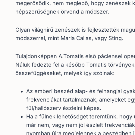
megerősödik, nem meglepő, hogy zenészek 
népszerűségnek örvend a módszer.
Olyan világhírű zenészek is fejlesztették mag
módszerrel, mint Maria Callas, vagy Sting.
Tulajdonképpen A.Tomatis első páciensei ope
Náluk fedezte fel a később Tomatis törvények
összefüggéseket, melyek így szólnak:
Az emberi beszéd alap- és felhangjai gyak
frekvenciákat tartalmaznak, amelyeket e
fül/hallószerv észlelni képes.
Ha a fülnek lehetőséget teremtünk, hogy ú
már nem, vagy nem jól észlelt frekvenciák
nyomban újra megjelennek a beszédben i