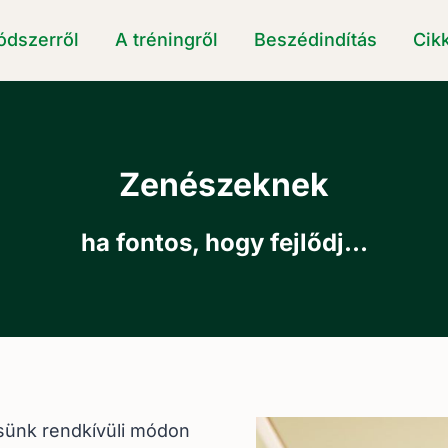
ódszerről
A tréningről
Beszédindítás
Cik
Zenészeknek
ha fontos, hogy fejlődj…
lésünk rendkívüli módon