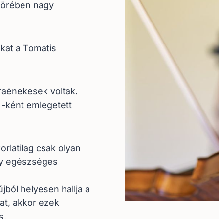
körében nagy
ukat a Tomatis
raénekesek voltak.
 -ként emlegetett
orlatilag csak olyan
gy egészséges
jból helyesen hallja a
at, akkor ezek
s.