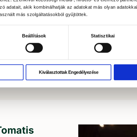
zó adatait, akik kombinálhatják az adatokat más olyan adatokka
sznált más szolgáltatásokból gyűjtöttek.
A Tomatis módszer mű
olvashatsz.
Beállítások
Statisztikai
A tréning folyamán töb
nyomon tudjuk követni a
játékában (énekében) é
Kiválasztottak Engedélyezése
Tomatis