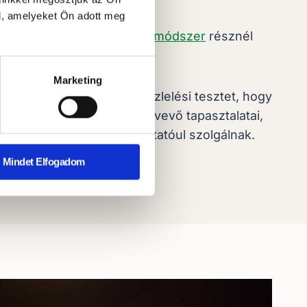
l, amelyeket Ön adott meg
ködéséről részletesen,
a módszer
résznél
Marketing
bször is elvégezzük az észlelési tesztet, hogy
 változást, illetve a résztvevő tapasztalatai,
szlelt változások is útmutatóul szolgálnak.
Mindet Elfogadom