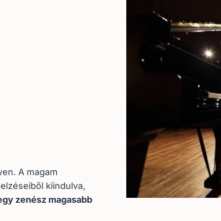
gyen. A magam
elzéseiből kiindulva,
 egy zenész magasabb