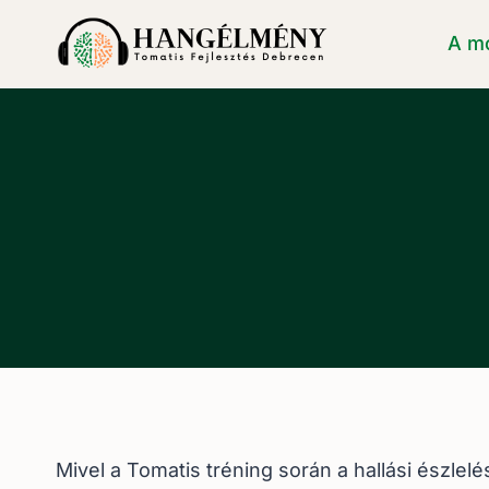
Skip
A m
to
content
Mivel a Tomatis tréning során a hallási észle