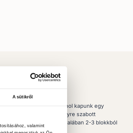
enete
A sütikről
zlelési teszttel kezdünk, ahol kapunk egy
potról. Ezt követően személyre szabott
kaszokat állítunk fel, ami általában 2-3 blokkból
tosításához, valamint
 nap).
einkkel megosztjuk az Ön