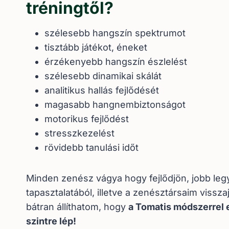
tréningtől?
szélesebb hangszín spektrumot
tisztább játékot, éneket
érzékenyebb hangszín észlelést
szélesebb dinamikai skálát
analitikus hallás fejlődését
magasabb hangnembiztonságot
motorikus fejlődést
stresszkezelést
rövidebb tanulási időt
Minden zenész vágya hogy fejlődjön, jobb le
tapasztalatából, illetve a zenésztársaim visszaj
bátran állíthatom, hogy
a Tomatis módszerrel
szintre lép!