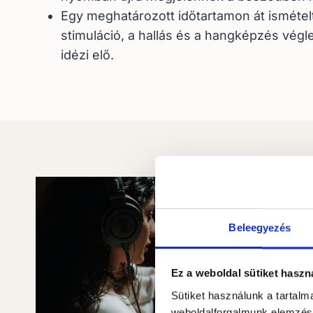
Egy meghatározott időtartamon át ismétel
stimuláció, a hallás és a hangképzés vég
idézi elő.
Beleegyezés
Ez a weboldal sütiket haszn
Sütiket használunk a tartal
weboldalforgalmunk elemzésé