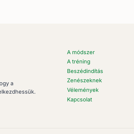
A módszer
A tréning
Beszédindítás
Zenészeknek
hogy a
Vélemények
elkezdhessük.
Kapcsolat