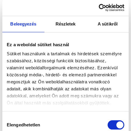
BESZÉDFEJLESZTÉS
|
TOMATIS TRÉNING
Beszédhiba óvodáskorban –
Beleegyezés
Részletek
A sütikről
hatással lehet az
iskolaérettségre?
Ez a weboldal sütiket használ
Sütiket használunk a tartalmak és hirdetések személyre
By
kertitibor
2026.05.21.
szabásához, közösségi funkciók biztosításához,
valamint weboldalforgalmunk elemzéséhez. Ezenkívül
Az iskolaérettség sok szülő számára
közösségi média-, hirdető- és elemező partnereinkkel
bizonytalan, szorongással teli kérdés. Vajon
megosztjuk az Ön weboldalhasználatra vonatkozó
készen áll a gyermekem az iskolára? Megérti
adatait, akik kombinálhatják az adatokat más olyan
majd az utasításokat? Ki tudja fejezni magát
adatokkal, amelyeket Ön adott meg számukra vagy az
bátran és érthetően? Az óvodáskori
Ön által használt más szolgáltatásokból gyűjtöttek.
beszédhiba akkor befolyásolhatja az
iskolaérettséget, ha a gyermek beszéde
Hozzájárulás
Elengedhetetlen
kiválasztása
nehezen érthető, keveri a hangokat, vagy