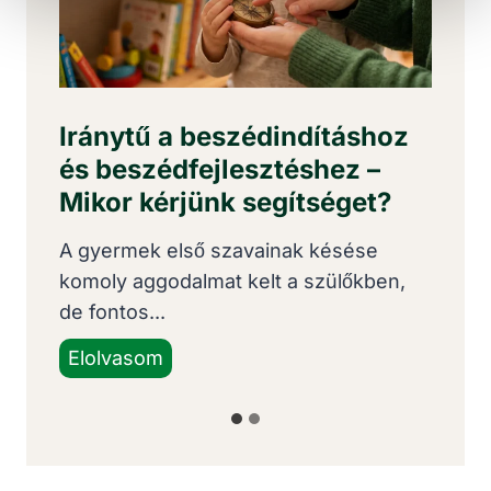
–
Iránytű a beszédindításhoz
B
és beszédfejlesztéshez –
ha
Mikor kérjünk segítséget?
is
A gyermek első szavainak késése
Az
.
komoly aggodalmat kelt a szülőkben,
bi
de fontos...
Va
I
Elolvasom
E
r
á
n
y