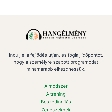
t
ű
a
b
e
s
z
é
Indulj el a fejlődés útján, és foglalj időpontot,
d
hogy a személyre szabott programodat
i
mihamarabb elkezdhessük.
n
d
A módszer
í
A tréning
t
Beszédindítás
á
s
Zenészeknek