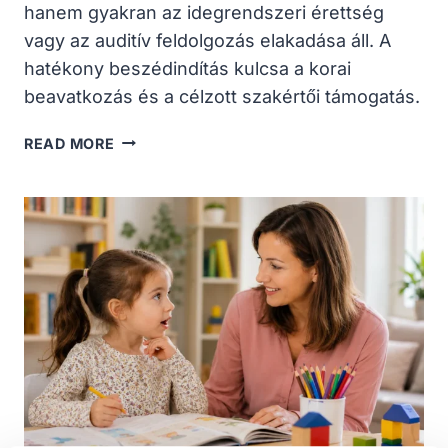
hanem gyakran az idegrendszeri érettség
vagy az auditív feldolgozás elakadása áll. A
hatékony beszédindítás kulcsa a korai
beavatkozás és a célzott szakértői támogatás.
IRÁNYTŰ
READ MORE
A
BESZÉDINDÍTÁSHOZ
ÉS
BESZÉDFEJLESZTÉSHEZ
–
MIKOR
KÉRJÜNK
SEGÍTSÉGET?