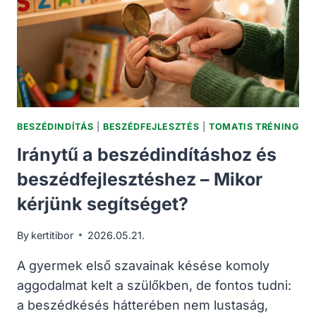
BESZÉDINDÍTÁS
|
BESZÉDFEJLESZTÉS
|
TOMATIS TRÉNING
Iránytű a beszédindításhoz és
beszédfejlesztéshez – Mikor
kérjünk segítséget?
By
kertitibor
2026.05.21.
A gyermek első szavainak késése komoly
aggodalmat kelt a szülőkben, de fontos tudni:
a beszédkésés hátterében nem lustaság,